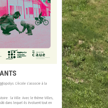
VANTS
glopolys. L’école s’associe à la
ire : la Ville. Avec le thème Villes,
bâti dans lequel ils évoluent tout en