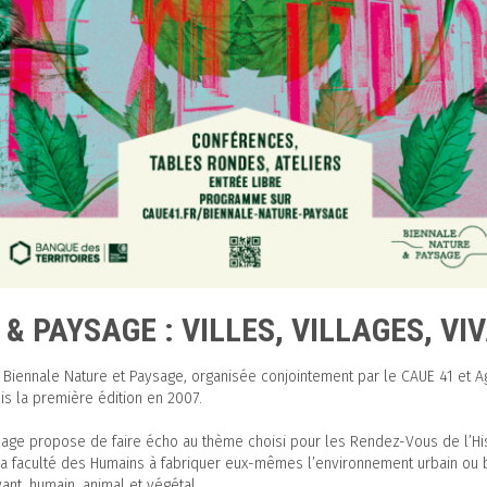
& PAYSAGE : VILLES, VILLAGES, VI
 Biennale Nature et Paysage, organisée conjointement par le CAUE 41 et Ag
s la première édition en 2007.
age propose de faire écho au thème choisi pour les Rendez-Vous de l’Histo
ger la faculté des Humains à fabriquer eux-mêmes l’environnement urbain ou 
vant, humain, animal et végétal.