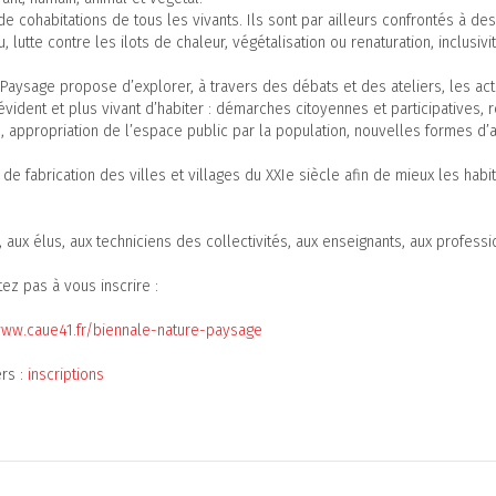
de cohabitations de tous les vivants. Ils sont par ailleurs confrontés à
u, lutte contre les ilots de chaleur, végétalisation ou renaturation, inclusi
 Paysage propose d’explorer, à travers des débats et des ateliers, les act
évident et plus vivant d’habiter : démarches citoyennes et participatives, r
, appropriation de l’espace public par la population, nouvelles formes d’act
e fabrication des villes et villages du XXIe siècle afin de mieux les habit
ux élus, aux techniciens des collectivités, aux enseignants, aux professio
tez pas à vous inscrire :
www.caue41.fr/biennale-nature-paysage
rs :
inscriptions