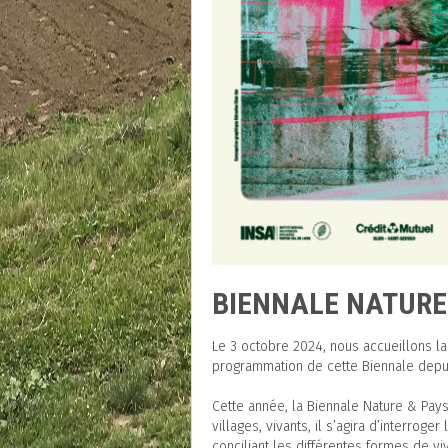
BIENNALE NATURE 
Le 3 octobre 2024, nous accueillons la
programmation de cette Biennale depui
Cette année, la Biennale Nature & Pays
villages, vivants, il s’agira d’interro
conciliant les différentes formes de vi