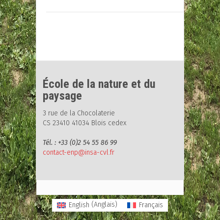
École de la nature et du
paysage
3 rue de la Chocolaterie
CS 23410 41034 Blois cedex
Tél. : +33 (0)2 54 55 86 99
contact-enp@insa-cvl.fr
English
(
Anglais
)
Français