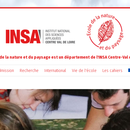
 de la nature et du paysage est un département de l'INSA Centre-Val 
mission
Recherche
International
Vie de l'école
Les cahiers