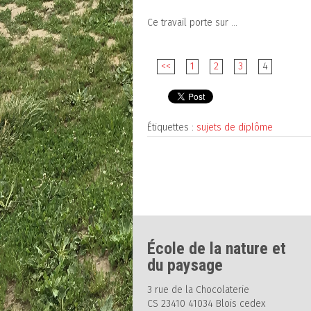
Ce travail porte sur ...
<<
1
2
3
4
Étiquettes :
sujets de diplôme
École de la nature et
du paysage
3 rue de la Chocolaterie
CS 23410 41034 Blois cedex