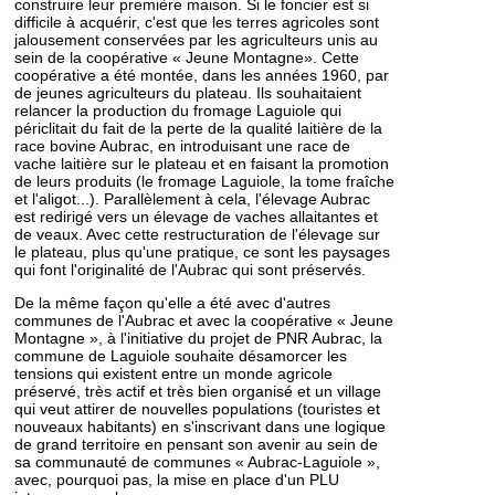
construire leur première maison. Si le foncier est si
difficile à acquérir, c'est que les terres agricoles sont
jalousement conservées par les agriculteurs unis au
sein de la coopérative « Jeune Montagne». Cette
coopérative a été montée, dans les années 1960, par
de jeunes agriculteurs du plateau. Ils souhaitaient
relancer la production du fromage Laguiole qui
périclitait du fait de la perte de la qualité laitière de la
race bovine Aubrac, en introduisant une race de
vache laitière sur le plateau et en faisant la promotion
de leurs produits (le fromage Laguiole, la tome fraîche
et l'aligot...). Parallèlement à cela, l'élevage Aubrac
est redirigé vers un élevage de vaches allaitantes et
de veaux. Avec cette restructuration de l'élevage sur
le plateau, plus qu'une pratique, ce sont les paysages
qui font l'originalité de l'Aubrac qui sont préservés.
De la même façon qu'elle a été avec d'autres
communes de l'Aubrac et avec la coopérative « Jeune
Montagne », à l'initiative du projet de PNR Aubrac, la
commune de Laguiole souhaite désamorcer les
tensions qui existent entre un monde agricole
préservé, très actif et très bien organisé et un village
qui veut attirer de nouvelles populations (touristes et
nouveaux habitants) en s'inscrivant dans une logique
de grand territoire en pensant son avenir au sein de
sa communauté de communes « Aubrac-Laguiole »,
avec, pourquoi pas, la mise en place d'un PLU