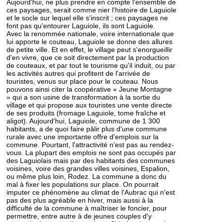
Aujourd'hui, ne plus prendre en compte l'ensemble de
ces paysages, serait comme nier l'histoire de Laguiole
et le socle sur lequel elle s'inscrit ; ces paysages ne
font pas qu'entourer Laguiole, ils sont Laguiole.
Avec la renommée nationale, voire internationale que
lui apporte le couteau, Laguiole se donne des allures
de petite ville. Et en effet, le village peut s'enorgueillir
d'en vivre, que ce soit directement par la production
de couteaux, et par tout le tourisme qu'il induit, ou par
les activités autres qui profitent de l'arrivée de
touristes, venus sur place pour le couteau. Nous
pouvons ainsi citer la coopérative « Jeune Montagne
» qui a son usine de transformation à la sortie du
village et qui propose aux touristes une vente directe
de ses produits (fromage Laguiole, tome fraîche et
aligot). Aujourd'hui, Laguiole, commune de 1 300
habitants, a de quoi faire pâlir plus d'une commune
rurale avec une importante offre d'emplois sur la
commune. Pourtant, l'attractivité n'est pas au rendez-
vous. La plupart des emplois ne sont pas occupés par
des Laguiolais mais par des habitants des communes
voisines, voire des grandes villes voisines, Espalion,
ou même plus loin, Rodez. La commune a donc du
mal à fixer les populations sur place. On pourrait
imputer ce phénomène au climat de l'Aubrac qui n'est
pas des plus agréable en hiver, mais aussi à la
difficulté de la commune à maîtriser le foncier, pour
permettre, entre autre à de jeunes couples d'y