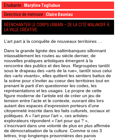
Etudiante :
Maryline Tagliabue
Directrice de mémoire :
Claire Dauviau
RÉENCHANTER LE CORPS URBAIN – DE LA CITÉ MALAKOFF À
LA VILLE CRÉATIVE.
L’art part à la conquête de nouveaux territoires …
Dans la grande lignée des saltimbanques sillonnant
inlassablement les routes au siècle dernier, de
nouvelles pratiques artistiques émergent à la
rencontre des publics et des lieux. Regroupées tantôt
sous le drapeau des «arts de la rue», tantôt sous celui
des «arts vivants», elles quittent les sentiers battus de
la scène pour s’inviter au coeur des territoires tout en
prenant le parti d’en questionner les codes, les
représentations et les usages. Le propre de cette
figure moderne de l’artiste est de créer un jeu de
tension entre l’acte et le contexte, ouvrant dès lors
autant des espaces d’expression porteurs d’une
citoyenneté inscrite dans les faits culturels, sociaux et
politiques. A « l’art pour l’art », ces artistes-
explorateurs répondent « l’art pour qui ? »,
s’inscrivant dans une volonté de plus en plus affirmée
de démocratisation de la culture. Comme si ces 3
lettres, trop longtemps prisonnières des parois