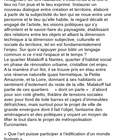
lieu où l’on joue et le lieu exprimé. Instaurer un
nouveau dialogue entre création et territoire, élaboré
à partir de la subjectivité du lien qui se noue entre une
personne et le lieu qu’elle habite, le regard décalé et
engagé de l’artiste, les visions politiques qui s’y
affrontent et le savoir-faire du paysagiste, établissant
des relations entre les objets et alliant la dimension
technique à la dimension subjective, culturelle et
sociale du territoire, tel en est fondamentalement
l’enjeu. Sur quoi s’appuyer pour bâtir un langage
commun si ce n’est l’espace et le temps ?
Le quartier Malakoff à Nantes, quartier d’habitat social
en phase de rénovation urbaine, cristallise cet enjeu.
A la manière d’un îlot, il se trouve pris en étau entre
une réserve naturelle quasi hermétique, la Petite
Amazonie, et la Loire, donnant à ses habitants un
sentiment d’isolement du reste de la ville. Malakoff fait
partie de ces quartiers « dont on parle » : d’abord
pour son coté ghetto, théâtre de tensions sociales
avec pour fond de toile barres et cages d’immeubles
défraîchies, mais surtout pour le projet de ville de
grande envergure dont il fait l’objet, fantasme des
aménageurs et des politiques y voyant un moyen de
lifter le tout dans le projet de métropolisation
Euronantes.
« Que l’art puisse participer à l’édification d’un monde
humain »