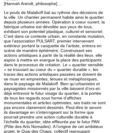
[Hannah Arendt, philosophe] …
Le pouls de Malakoff bat au rythme des décisions de
la ville. Un chantier permanent habite ainsi le quartier
depuis plusieurs années. Opération à coeur ouvert, la
fabrique urbaine est dévoilée aux yeux de tous,
exhibant son potentiel plastique, culturel et sensoriel.
C’est dans ce contexte urbain, en constante mutation,
que l’association PULSART, premier intervenant
extérieur portant la casquette de l’artiste, entrera en
scène de manière éphémère. Construisant ses
actions artistiques à partir de la réalité des lieux, elle
aspire à mettre en exergue la place des participants
dans le processus de création. Le « quartier sensible
» se trouvant au coeur du « quartier durable », les
traces des actions artistiques passées se doivent de
se muer en empreintes, ténues et métaphoriques,
dans le paysage de Malakoff. Bien qu’urbanistes et
paysagistes missionnés par la ville laissent d’ors-et-
déjà entrevoir le futur visage du quartier, à la portée
de tous les regards sous forme d’affiches
monumentales et articles optimistes, ses traits ne sont
pas encore clairement dessinés. Peut-être le seront-
ils davantage en s’interrogeant sur la forme que
pourrait prendre une action culturelle durable à
l’échelle du quartier, idée effleurée par le futur PAN
(Pôle des Arts Nomades). A l’origine de cet ambitieux
projet, le Quai des Chaps, collectif regroupant