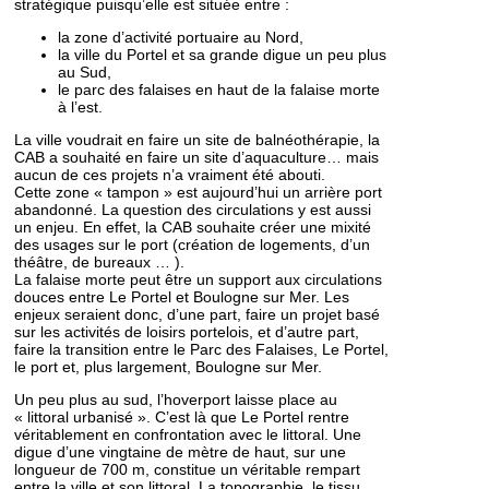
stratégique puisqu’elle est située entre :
la zone d’activité portuaire au Nord,
la ville du Portel et sa grande digue un peu plus
au Sud,
le parc des falaises en haut de la falaise morte
à l’est.
La ville voudrait en faire un site de balnéothérapie, la
CAB a souhaité en faire un site d’aquaculture… mais
aucun de ces projets n’a vraiment été abouti.
Cette zone « tampon » est aujourd’hui un arrière port
abandonné. La question des circulations y est aussi
un enjeu. En effet, la CAB souhaite créer une mixité
des usages sur le port (création de logements, d’un
théâtre, de bureaux … ).
La falaise morte peut être un support aux circulations
douces entre Le Portel et Boulogne sur Mer. Les
enjeux seraient donc, d’une part, faire un projet basé
sur les activités de loisirs portelois, et d’autre part,
faire la transition entre le Parc des Falaises, Le Portel,
le port et, plus largement, Boulogne sur Mer.
Un peu plus au sud, l’hoverport laisse place au
« littoral urbanisé ». C’est là que Le Portel rentre
véritablement en confrontation avec le littoral. Une
digue d’une vingtaine de mètre de haut, sur une
longueur de 700 m, constitue un véritable rempart
entre la ville et son littoral. La topographie, le tissu