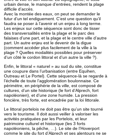
urbain dense, le manque d’entrées, rendent la plage
difficile d’accès.
Avec la montée des eaux, on peut se demander le
futur d’un tel endiguement. C’est une question qu’il
faudra se poser à l’avenir et un enjeu à long terme.
Les enjeux sur cette séquence sont donc de tisser
des transversalités entre la plage et le parc des
falaises d’une part, et la plage et le centre ville d’autre
part. Un autre enjeu est le devenir de la digue
(comment accéder plus facilement de la ville à la
plage ? Quelles modalités possibles pour préserver
d’un côté le cordon littoral et d’un autre la ville ?).
Enfin, le littoral « naturel » au sud du site, constitue
une coupure dans l’urbanisation (entre Equihen,
Outreau et Le Portel). Cette séquence-là se regarde à
l’échelle de toute l’agglomération boulonnaise. Ce
périmètre, en périphérie de la ville, est composé de
cultures, d’un site historique (le fort d’Alprech, fort
napoléonien), et d’une zone humide. La pression
foncière, très forte, est encadrée par la loi littorale.
Le littoral portelois ne doit pas être qu’un site tourné
vers le tourisme. Il doit aussi veiller à valoriser les
activités pratiquées par les Portelois, et leur
patrimoine culturel et historique (les 3 forts
napoléoniens, la pêche, …). Le site de l’Hoverport
comme le site du fort d’Alprech et ses alentours ne se