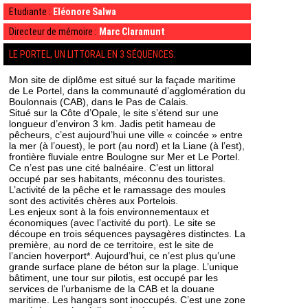
Etudiante :
Eléonore Salwa
Directeur de mémoire :
Marc Claramunt
LE PORTEL, UN LITTORAL EN 3 SÉQUENCES.
Mon site de diplôme est situé sur la façade maritime
de Le Portel, dans la communauté d’agglomération du
Boulonnais (CAB), dans le Pas de Calais.
Situé sur la Côte d’Opale, le site s’étend sur une
longueur d’environ 3 km. Jadis petit hameau de
pêcheurs, c’est aujourd’hui une ville « coincée » entre
la mer (à l’ouest), le port (au nord) et la Liane (à l’est),
frontière fluviale entre Boulogne sur Mer et Le Portel.
Ce n’est pas une cité balnéaire. C’est un littoral
occupé par ses habitants, méconnu des touristes.
L’activité de la pêche et le ramassage des moules
sont des activités chères aux Portelois.
Les enjeux sont à la fois environnementaux et
économiques (avec l’activité du port). Le site se
découpe en trois séquences paysagères distinctes. La
première, au nord de ce territoire, est le site de
l’ancien hoverport*. Aujourd’hui, ce n’est plus qu’une
grande surface plane de béton sur la plage. L’unique
bâtiment, une tour sur pilotis, est occupé par les
services de l’urbanisme de la CAB et la douane
maritime. Les hangars sont inoccupés. C’est une zone