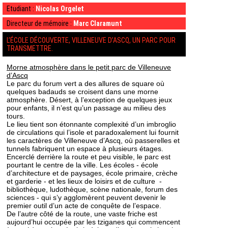
Etudiant :
Nicolas Orgelet
Directeur de mémoire :
Marc Claramunt
L’ÉCOLE DÉCOUVERTE, VILLENEUVE D’ASCQ, UN PARC POUR
TRANSMETTRE.
Morne atmosphère dans le petit parc de Villeneuve
d’Ascq
Le parc du forum vert a des allures de square où
quelques badauds se croisent dans une morne
atmosphère. Désert, à l’exception de quelques jeux
pour enfants, il n’est qu’un passage au milieu des
tours.
Le lieu tient son étonnante complexité d’un imbroglio
de circulations qui l’isole et paradoxalement lui fournit
les caractères de Villeneuve d’Ascq, où passerelles et
tunnels fabriquent un espace à plusieurs étages.
Encerclé derrière la route et peu visible, le parc est
pourtant le centre de la ville. Les écoles - école
d’architecture et de paysages, école primaire, crèche
et garderie - et les lieux de loisirs et de culture -
bibliothèque, ludothèque, scène nationale, forum des
sciences - qui s’y agglomèrent peuvent devenir le
premier outil d’un acte de conquête de l’espace.
De l’autre côté de la route, une vaste friche est
aujourd’hui occupée par les tziganes qui commencent