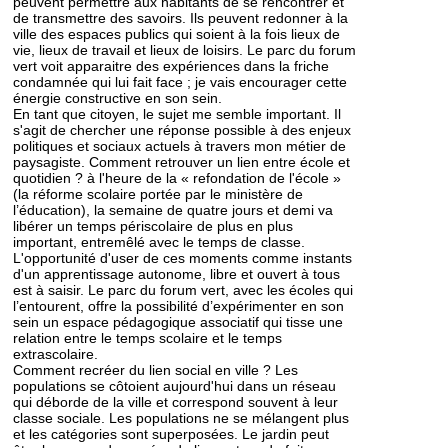
peuvent permettre aux habitants de se rencontrer et
de transmettre des savoirs. Ils peuvent redonner à la
ville des espaces publics qui soient à la fois lieux de
vie, lieux de travail et lieux de loisirs. Le parc du forum
vert voit apparaitre des expériences dans la friche
condamnée qui lui fait face ; je vais encourager cette
énergie constructive en son sein.
En tant que citoyen, le sujet me semble important. Il
s'agit de chercher une réponse possible à des enjeux
politiques et sociaux actuels à travers mon métier de
paysagiste. Comment retrouver un lien entre école et
quotidien ? à l'heure de la « refondation de l'école »
(la réforme scolaire portée par le ministère de
l’éducation), la semaine de quatre jours et demi va
libérer un temps périscolaire de plus en plus
important, entremêlé avec le temps de classe.
L'opportunité d'user de ces moments comme instants
d'un apprentissage autonome, libre et ouvert à tous
est à saisir. Le parc du forum vert, avec les écoles qui
l’entourent, offre la possibilité d’expérimenter en son
sein un espace pédagogique associatif qui tisse une
relation entre le temps scolaire et le temps
extrascolaire.
Comment recréer du lien social en ville ? Les
populations se côtoient aujourd'hui dans un réseau
qui déborde de la ville et correspond souvent à leur
classe sociale. Les populations ne se mélangent plus
et les catégories sont superposées. Le jardin peut