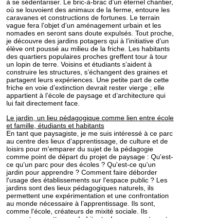
à se sédentariser. Le bric-à-brac d’un éternel chantier,
où se louvoient des animaux de la ferme, entoure les
caravanes et constructions de fortunes. Le terrain
vague fera l’objet d’un aménagement urbain et les
nomades en seront sans doute expulsés. Tout proche,
je découvre des jardins potagers qui à l’initiative d’un
élève ont poussé au milieu de la friche. Les habitants
des quartiers populaires proches greffent tour à tour
un lopin de terre. Voisins et étudiants s’aident à
construire les structures, s’échangent des graines et
partagent leurs expériences. Une petite part de cette
friche en voie d’extinction devrait rester vierge ; elle
appartient à l’école de paysage et d’architecture qui
lui fait directement face.
Le jardin, un lieu pédagogique comme lien entre école
et famille, étudiants et habitants
En tant que paysagiste, je me suis intéressé à ce parc
au centre des lieux d’apprentissage, de culture et de
loisirs pour m'emparer du sujet de la pédagogie
comme point de départ du projet de paysage : Qu'est-
ce qu'un parc pour des écoles ? Qu'est-ce qu'un
jardin pour apprendre ? Comment faire déborder
l'usage des établissements sur l'espace public ? Les
jardins sont des lieux pédagogiques naturels, ils
permettent une expérimentation et une confrontation
au monde nécessaire à l’apprentissage. Ils sont,
comme l'école, créateurs de mixité sociale. Ils