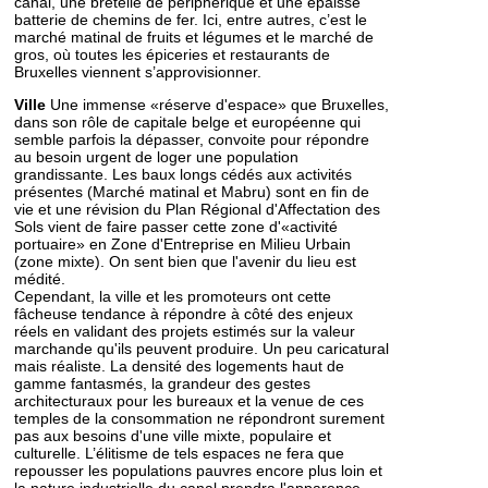
canal, une bretelle de périphérique et une épaisse
batterie de chemins de fer. Ici, entre autres, c’est le
marché matinal de fruits et légumes et le marché de
gros, où toutes les épiceries et restaurants de
Bruxelles viennent s’approvisionner.
Ville
Une immense «réserve d'espace» que Bruxelles,
dans son rôle de capitale belge et européenne qui
semble parfois la dépasser, convoite pour répondre
au besoin urgent de loger une population
grandissante. Les baux longs cédés aux activités
présentes (Marché matinal et Mabru) sont en fin de
vie et une révision du Plan Régional d'Affectation des
Sols vient de faire passer cette zone d'«activité
portuaire» en Zone d'Entreprise en Milieu Urbain
(zone mixte). On sent bien que l'avenir du lieu est
médité.
Cependant, la ville et les promoteurs ont cette
fâcheuse tendance à répondre à côté des enjeux
réels en validant des projets estimés sur la valeur
marchande qu'ils peuvent produire. Un peu caricatural
mais réaliste. La densité des logements haut de
gamme fantasmés, la grandeur des gestes
architecturaux pour les bureaux et la venue de ces
temples de la consommation ne répondront surement
pas aux besoins d'une ville mixte, populaire et
culturelle. L’élitisme de tels espaces ne fera que
repousser les populations pauvres encore plus loin et