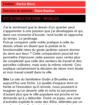
Etudiant :
Hector Moric
Directrice de mémoire :
Claire Dauviau
SITE DU FAMILISTÈRE GODIN – BRUXELLES.
J'ai le sentiment que le dessin d'un quartier peut
s'apparenter à une passion que j'ai développée et qui,
dans ces moments d'écoute, rend lucide et rapproche
du temps. Le jardinage.
Puis-je comparer cette noble pratique à celle du
dessin urbain en disant que la poésie et la
fonctionnalité nées du geste jardinier savent donner
du sens aux lieux ? Cette comparaison pourrait me
permettre d'éprouver cette passion avec certes plus
de complexité que celle des sentiers de
travail
et des
parcelles cultivées, mais avec la même volonté. Ceci
explique certainement la décision de situer mon étude
et mon travail créatif dans la ville.
Site
Le site du familistère Godin à Bruxelles est
aujourd'hui une friche. La qualité d'espace dont on
hérite et l’évocation qu’il renvoie, nous poussent à
imaginer qu’un devenir utile et riche lui est promis
d’autant plus que le ville populaire est proche et ne
demande qu’à y déborder. Outre ce joyau, une zone
d’activités exploite le reste des 40ha, délimités par un