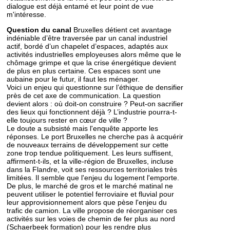
dialogue est déjà entamé et leur point de vue
m'intéresse.
Question du canal
Bruxelles détient cet avantage
indéniable d’être traversée par un canal industriel
actif, bordé d’un chapelet d’espaces, adaptés aux
activités industrielles employeuses alors même que le
chômage grimpe et que la crise énergétique devient
de plus en plus certaine. Ces espaces sont une
aubaine pour le futur, il faut les ménager.
Voici un enjeu qui questionne sur l’éthique de densifier
près de cet axe de communication. La question
devient alors : où doit-on construire ? Peut-on sacrifier
des lieux qui fonctionnent déjà ? L’industrie pourra-t-
elle toujours rester en cœur de ville ?
Le doute a subsisté mais l'enquête apporte les
réponses. Le port Bruxelles ne cherche pas à acquérir
de nouveaux terrains de développement sur cette
zone trop tendue politiquement. Les leurs suffisent,
affirment-t-ils, et la ville-région de Bruxelles, incluse
dans la Flandre, voit ses ressources territoriales très
limitées. Il semble que l'enjeu du logement l'emporte.
De plus, le marché de gros et le marché matinal ne
peuvent utiliser le potentiel ferroviaire et fluvial pour
leur approvisionnement alors que pèse l'enjeu du
trafic de camion. La ville propose de réorganiser ces
activités sur les voies de chemin de fer plus au nord
(Schaerbeek formation) pour les rendre plus