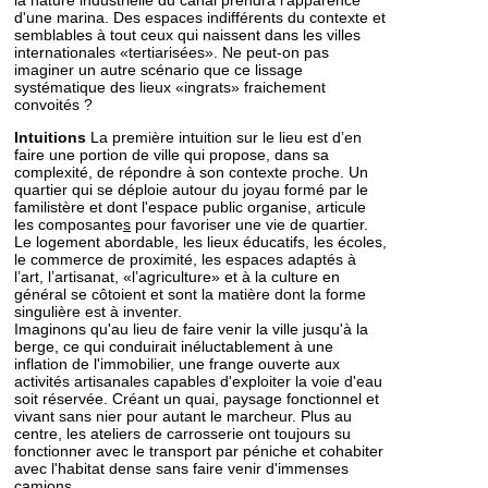
la nature industrielle du canal prendra l'apparence
d'une marina. Des espaces indifférents du contexte et
semblables à tout ceux qui naissent dans les villes
internationales «tertiarisées». Ne peut-on pas
imaginer un autre scénario que ce lissage
systématique des lieux «ingrats» fraichement
convoités ?
Intuitions
La première intuition sur le lieu est d’en
faire une portion de ville qui propose, dans sa
complexité, de répondre à son contexte proche. Un
quartier qui se déploie autour du joyau formé par le
familistère et dont l'espace public organise, articule
les composante
s
pour favoriser une vie de quartier.
Le logement abordable, les lieux éducatifs, les écoles,
le commerce de proximité, les espaces adaptés à
l’art, l’artisanat, «l’agriculture» et à la culture en
général se côtoient et sont la matière dont la forme
singulière est à inventer.
Imaginons qu'au lieu de faire venir la ville jusqu'à la
berge, ce qui conduirait inéluctablement à une
inflation de l'immobilier, une frange ouverte aux
activités artisanales capables d'exploiter la voie d'eau
soit réservée. Créant un quai, paysage fonctionnel et
vivant sans nier pour autant le marcheur. Plus au
centre, les ateliers de carrosserie ont toujours su
fonctionner avec le transport par péniche et cohabiter
avec l'habitat dense sans faire venir d'immenses
camions.