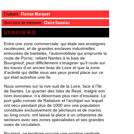
Etudiant :
Florian Marquet
Directrice de mémoire :
Claire Dauviau
LES ISLES DE REZÉ.
Entre une zone commerciale, qui étale ses enseignes
racoleuses, et de grandes enclaves industrielles
entourées de barbelés, l’automobiliste qui emprunte la
route de Pornic, reliant Nantes à la baie de
Bourgneuf, peut difficilement s’imaginer qu’il roule sur
les traces d’un ancien bras de Loire et que la zone
d’activité qui défile sous ses yeux prend place sur ce
qui était autrefois une île.
Nous sommes sur la rive sud de la Loire, face à l’île
de Nantes. Le quartier des Isles de Rezé, malgré son
nom évocateur, n’a désormais plus rien d’insulaire. Le
port gallo-romain de Ratiatum et l’archipel sur lequel
ont vécu pendant plus de 1000 ans une population
constituée exclusivement de pêcheurs et de marins
au long cours, ont laissé la place à un urbanisme de
secteurs avec ses zones spécialisées et ses grandes
voies de circulation.
Pourtant, ce territoire occupe une position centrale