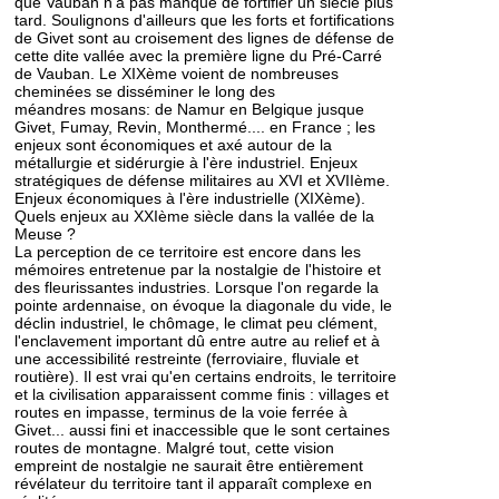
que Vauban n'a pas manqué de fortifier un siècle plus
tard. Soulignons d'ailleurs que les forts et fortifications
de Givet sont au croisement des lignes de défense de
cette dite vallée avec la première ligne du Pré-Carré
de Vauban. Le XIXème voient de nombreuses
cheminées se disséminer le long des
méandres mosans: de Namur en Belgique jusque
Givet, Fumay, Revin, Monthermé.... en France ; les
enjeux sont économiques et axé autour de la
métallurgie et sidérurgie à l'ère industriel. Enjeux
stratégiques de défense militaires au XVI et XVIIème.
Enjeux économiques à l'ère industrielle (XIXème).
Quels enjeux au XXIème siècle dans la vallée de la
Meuse ?
La perception de ce territoire est encore dans les
mémoires entretenue par la nostalgie de l'histoire et
des fleurissantes industries. Lorsque l'on regarde la
pointe ardennaise, on évoque la diagonale du vide, le
déclin industriel, le chômage, le climat peu clément,
l'enclavement important dû entre autre au relief et à
une accessibilité restreinte (ferroviaire, fluviale et
routière). Il est vrai qu'en certains endroits, le territoire
et la civilisation apparaissent comme finis : villages et
routes en impasse, terminus de la voie ferrée à
Givet... aussi fini et inaccessible que le sont certaines
routes de montagne. Malgré tout, cette vision
empreint de nostalgie ne saurait être entièrement
révélateur du territoire tant il apparaît complexe en