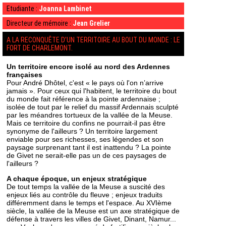
Etudiante :
Joanna Lambinet
Directeur de mémoire :
Jean Grelier
A LA RECONQUÊTE D’UN TERRITOIRE AU BOUT DU MONDE : LE
FORT DE CHARLEMONT.
Un territoire encore isolé au nord des Ardennes
françaises
Pour André Dhôtel, c'est « le pays où l'on n’arrive
jamais ». Pour ceux qui l'habitent, le territoire du bout
du monde fait référence à la pointe ardennaise ;
isolée de tout par le relief du massif Ardennais sculpté
par les méandres tortueux de la vallée de la Meuse.
Mais ce territoire du confins ne pourrait-il pas être
synonyme de l'ailleurs ? Un territoire largement
enviable pour ses richesses, ses légendes et son
paysage surprenant tant il est inattendu ? La pointe
de Givet ne serait-elle pas un de ces paysages de
l'ailleurs ?
A chaque époque, un enjeux stratégique
De tout temps la vallée de la Meuse a suscité des
enjeux liés au contrôle du fleuve ; enjeux traduits
différemment dans le temps et l'espace. Au XVIème
siècle, la vallée de la Meuse est un axe stratégique de
défense à travers les villes de Givet, Dinant, Namur...