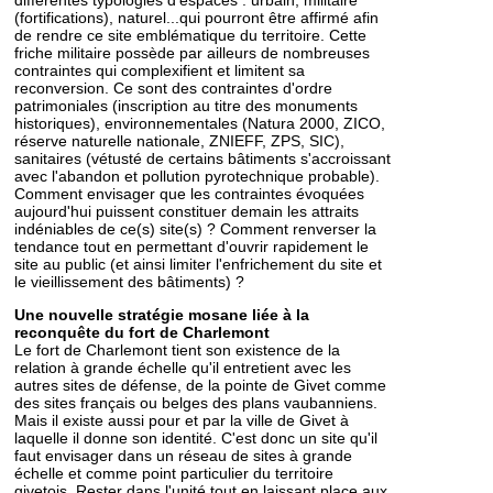
différentes typologies d'espaces : urbain, militaire
(fortifications), naturel...qui pourront être affirmé afin
de rendre ce site emblématique du territoire. Cette
friche militaire possède par ailleurs de nombreuses
contraintes qui complexifient et limitent sa
reconversion. Ce sont des contraintes d'ordre
patrimoniales (inscription au titre des monuments
historiques), environnementales (Natura 2000, ZICO,
réserve naturelle nationale, ZNIEFF, ZPS, SIC),
sanitaires (vétusté de certains bâtiments s'accroissant
avec l'abandon et pollution pyrotechnique probable).
Comment envisager que les contraintes évoquées
aujourd'hui puissent constituer demain les attraits
indéniables de ce(s) site(s) ? Comment renverser la
tendance tout en permettant d'ouvrir rapidement le
site au public (et ainsi limiter l'enfrichement du site et
le vieillissement des bâtiments) ?
Une nouvelle stratégie mosane liée à la
reconquête du fort de Charlemont
Le fort de Charlemont tient son existence de la
relation à grande échelle qu'il entretient avec les
autres sites de défense, de la pointe de Givet comme
des sites français ou belges des plans vaubanniens.
Mais il existe aussi pour et par la ville de Givet à
laquelle il donne son identité. C'est donc un site qu'il
faut envisager dans un réseau de sites à grande
échelle et comme point particulier du territoire
givetois. Rester dans l'unité tout en laissant place aux