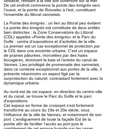
obstacle, rendant à la ville son ouverture sur la mer.
De cet endroit commence la pointe des émigrés vers
l’ouest, et la pointe de Rosvelec à l’est, constituant
l’ensemble du littoral vannetais.
La Pointe des émigrés : un lien au littoral peu évident
La pointe des émigrés est constituée de deux entités
bien distinctes : la Zone Conservatoire du Littoral
(CDL) appelée «Pointe des émigrés» et le Parc du
Golfe : centre d’expositions et d’activités de la ville.
Le premier est un cas exceptionnel de protection par
le CDL dans une enceinte urbaine. C’est un espace
de prairies pâturées, morcelées par des haies
bocagères, dominant la baie et l’entrée du canal de
Vannes. Lieu privilégié de promenade des vannetais,
dans ce contexte exceptionnel aux portes de la ville, il
présente néanmoins un aspect figé par la
surprotection du naturel, contrastant fortement avec la
dynamique urbaine.
Au nord-est de cet espace, en direction du centre-ville
et du canal, se trouve le Parc du Golfe et le parc
d’expositions.
Cet espace en forme de croissant s’est fortement
transformé au cours du 19e et 20e siècle, sous
l’influence de la ville de Vannes, et notamment de son
port. L’endiguement de toute la façade Est de la
pointe afin de faciliter l’accès au port puis le
comblement de cet espace humide par les vases