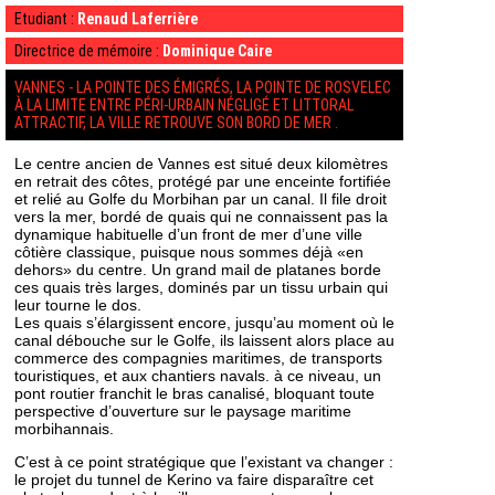
Etudiant :
Renaud Laferrière
Directrice de mémoire :
Dominique Caire
VANNES - LA POINTE DES ÉMIGRÉS, LA POINTE DE ROSVELEC
À LA LIMITE ENTRE PÉRI-URBAIN NÉGLIGÉ ET LITTORAL
ATTRACTIF, LA VILLE RETROUVE SON BORD DE MER .
Le centre ancien de Vannes est situé deux kilomètres
en retrait des côtes, protégé par une enceinte fortifiée
et relié au Golfe du Morbihan par un canal. Il file droit
vers la mer, bordé de quais qui ne connaissent pas la
dynamique habituelle d’un front de mer d’une ville
côtière classique, puisque nous sommes déjà «en
dehors» du centre. Un grand mail de platanes borde
ces quais très larges, dominés par un tissu urbain qui
leur tourne le dos.
Les quais s’élargissent encore, jusqu’au moment où le
canal débouche sur le Golfe, ils laissent alors place au
commerce des compagnies maritimes, de transports
touristiques, et aux chantiers navals. à ce niveau, un
pont routier franchit le bras canalisé, bloquant toute
perspective d’ouverture sur le paysage maritime
morbihannais.
C’est à ce point stratégique que l’existant va changer :
le projet du tunnel de Kerino va faire disparaître cet