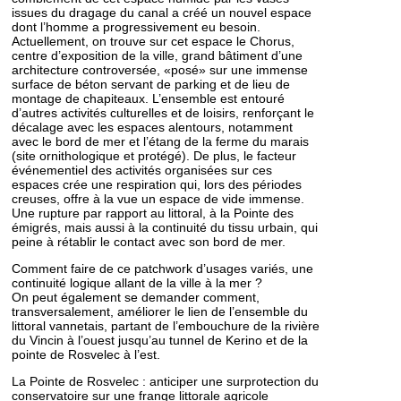
issues du dragage du canal a créé un nouvel espace
dont l’homme a progressivement eu besoin.
Actuellement, on trouve sur cet espace le Chorus,
centre d’exposition de la ville, grand bâtiment d’une
architecture controversée, «posé» sur une immense
surface de béton servant de parking et de lieu de
montage de chapiteaux. L’ensemble est entouré
d’autres activités culturelles et de loisirs, renforçant le
décalage avec les espaces alentours, notamment
avec le bord de mer et l’étang de la ferme du marais
(site ornithologique et protégé). De plus, le facteur
événementiel des activités organisées sur ces
espaces crée une respiration qui, lors des périodes
creuses, offre à la vue un espace de vide immense.
Une rupture par rapport au littoral, à la Pointe des
émigrés, mais aussi à la continuité du tissu urbain, qui
peine à rétablir le contact avec son bord de mer.
Comment faire de ce patchwork d’usages variés, une
continuité logique allant de la ville à la mer ?
On peut également se demander comment,
transversalement, améliorer le lien de l’ensemble du
littoral vannetais, partant de l’embouchure de la rivière
du Vincin à l’ouest jusqu’au tunnel de Kerino et de la
pointe de Rosvelec à l’est.
La Pointe de Rosvelec : anticiper une surprotection du
conservatoire sur une frange littorale agricole