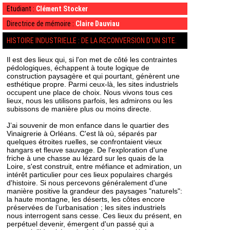
Etudiant :
Clément Stocker
Directrice de mémoire :
Claire Dauviau
HISTOIRE INDUSTRIELLE : DE LA RECONVERSION D'UN SITE.
Il est des lieux qui, si l'on met de côté les contraintes
pédologiques, échappent à toute logique de
construction paysagère et qui pourtant, génèrent une
esthétique propre. Parmi ceux-là, les sites industriels
occupent une place de choix. Nous vivons tous ces
lieux, nous les utilisons parfois, les admirons ou les
subissons de manière plus ou moins directe.
J’ai souvenir de mon enfance dans le quartier des
Vinaigrerie à Orléans. C'est là où, séparés par
quelques étroites ruelles, se confrontaient vieux
hangars et fleuve sauvage. De l'exploration d'une
friche à une chasse au lézard sur les quais de la
Loire, s'est construit, entre méfiance et admiration, un
intérêt particulier pour ces lieux populaires chargés
d'histoire. Si nous percevons généralement d'une
manière positive la grandeur des paysages "naturels":
la haute montagne, les déserts, les côtes encore
préservées de l’urbanisation ; les sites industriels
nous interrogent sans cesse. Ces lieux du présent, en
perpétuel devenir, émergent d'un passé qui a