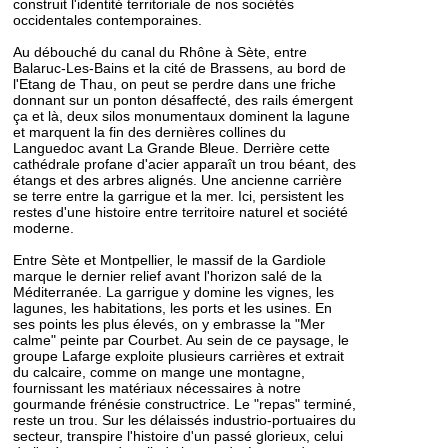
construit l'identité territoriale de nos sociétés
occidentales contemporaines.
Au débouché du canal du Rhône à Sète, entre
Balaruc-Les-Bains et la cité de Brassens, au bord de
l'Etang de Thau, on peut se perdre dans une friche
donnant sur un ponton désaffecté, des rails émergent
ça et là, deux silos monumentaux dominent la lagune
et marquent la fin des dernières collines du
Languedoc avant La Grande Bleue. Derrière cette
cathédrale profane d'acier apparaît un trou béant, des
étangs et des arbres alignés. Une ancienne carrière
se terre entre la garrigue et la mer. Ici, persistent les
restes d'une histoire entre territoire naturel et société
moderne.
Entre Sète et Montpellier, le massif de la Gardiole
marque le dernier relief avant l'horizon salé de la
Méditerranée. La garrigue y domine les vignes, les
lagunes, les habitations, les ports et les usines. En
ses points les plus élevés, on y embrasse la "Mer
calme" peinte par Courbet. Au sein de ce paysage, le
groupe Lafarge exploite plusieurs carrières et extrait
du calcaire, comme on mange une montagne,
fournissant les matériaux nécessaires à notre
gourmande frénésie constructrice. Le "repas" terminé,
reste un trou. Sur les délaissés industrio-portuaires du
secteur, transpire l'histoire d'un passé glorieux, celui