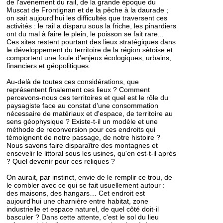
de l'avènement du rail, de la grande époque du
Muscat de Frontignan et de la pêche à la daurade ;
on sait aujourd'hui les difficultés que traversent ces
activités : le rail a disparu sous la friche, les pinardiers
ont du mal à faire le plein, le poisson se fait rare...
Ces sites restent pourtant des lieux stratégiques dans
le développement du territoire de la région sètoise et
comportent une foule d'enjeux écologiques, urbains,
financiers et géopolitiques.
Au-delà de toutes ces considérations, que
représentent finalement ces lieux ? Comment
percevons-nous ces territoires et quel est le rôle du
paysagiste face au constat d'une consommation
nécessaire de matériaux et d'espace, de territoire au
sens géophysique ? Existe-t-il un modèle et une
méthode de reconversion pour ces endroits qui
témoignent de notre passage, de notre histoire ?
Nous savons faire disparaître des montagnes et
ensevelir le littoral sous les usines, qu'en est-t-il après
? Quel devenir pour ces reliques ?
On aurait, par instinct, envie de le remplir ce trou, de
le combler avec ce qui se fait usuellement autour :
des maisons, des hangars… Cet endroit est
aujourd'hui une charnière entre habitat, zone
industrielle et espace naturel, de quel côté doit-il
basculer ? Dans cette attente, c'est le sol du lieu