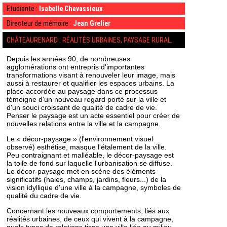
Etudiante :
Isabelle Chavassieux
Directeur de mémoire :
Jean Grelier
CHÂTEAURENARD : RÉALITÉS URBAINES, PAYSAGE RURAL.
Depuis les années 90, de nombreuses
agglomérations ont entrepris d'importantes
transformations visant à renouveler leur image, mais
aussi à restaurer et qualifier les espaces urbains. La
place accordée au paysage dans ce processus
témoigne d'un nouveau regard porté sur la ville et
d'un souci croissant de qualité de cadre de vie.
Penser le paysage est un acte essentiel pour créer de
nouvelles relations entre la ville et la campagne.
Le « décor-paysage » (l'environnement visuel
observé) esthétise, masque l'étalement de la ville.
Peu contraignant et malléable, le décor-paysage est
la toile de fond sur laquelle l'urbanisation se diffuse.
Le décor-paysage met en scène des éléments
significatifs (haies, champs, jardins, fleurs...) de la
vision idyllique d'une ville à la campagne, symboles de
qualité du cadre de vie.
Concernant les nouveaux comportements, liés aux
réalités urbaines, de ceux qui vivent à la campagne,