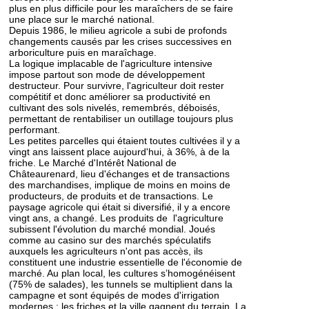
plus en plus difficile pour les maraîchers de se faire
une place sur le marché national.
Depuis 1986, le milieu agricole a subi de profonds
changements causés par les crises successives en
arboriculture puis en maraîchage.
La logique implacable de l'agriculture intensive
impose partout son mode de développement
destructeur. Pour survivre, l'agriculteur doit rester
compétitif et donc améliorer sa productivité en
cultivant des sols nivelés, remembrés, déboisés,
permettant de rentabiliser un outillage toujours plus
performant.
Les petites parcelles qui étaient toutes cultivées il y a
vingt ans laissent place aujourd'hui, à 36%, à de la
friche. Le Marché d'Intérêt National de
Châteaurenard, lieu d'échanges et de transactions
des marchandises, implique de moins en moins de
producteurs, de produits et de transactions. Le
paysage agricole qui était si diversifié, il y a encore
vingt ans, a changé. Les produits de l'agriculture
subissent l'évolution du marché mondial. Joués
comme au casino sur des marchés spéculatifs
auxquels les agriculteurs n'ont pas accès, ils
constituent une industrie essentielle de l'économie de
marché. Au plan local, les cultures s’homogénéisent
(75% de salades), les tunnels se multiplient dans la
campagne et sont équipés de modes d'irrigation
modernes ; les friches et la ville gagnent du terrain. La