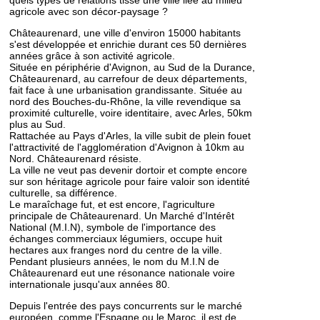
quels types de relations tisse une ville liée au milieu
agricole avec son décor-paysage ?
Châteaurenard, une ville d'environ 15000 habitants
s'est développée et enrichie durant ces 50 dernières
années grâce à son activité agricole.
Située en périphérie d'Avignon, au Sud de la Durance,
Châteaurenard, au carrefour de deux départements,
fait face à une urbanisation grandissante. Située au
nord des Bouches-du-Rhône, la ville revendique sa
proximité culturelle, voire identitaire, avec Arles, 50km
plus au Sud.
Rattachée au Pays d'Arles, la ville subit de plein fouet
l'attractivité de l'agglomération d'Avignon à 10km au
Nord. Châteaurenard résiste.
La ville ne veut pas devenir dortoir et compte encore
sur son héritage agricole pour faire valoir son identité
culturelle, sa différence.
Le maraîchage fut, et est encore, l'agriculture
principale de Châteaurenard. Un Marché d'Intérêt
National (M.I.N), symbole de l'importance des
échanges commerciaux légumiers, occupe huit
hectares aux franges nord du centre de la ville.
Pendant plusieurs années, le nom du M.I.N de
Châteaurenard eut une résonance nationale voire
internationale jusqu'aux années 80.
Depuis l'entrée des pays concurrents sur le marché
européen, comme l'Espagne ou le Maroc, il est de