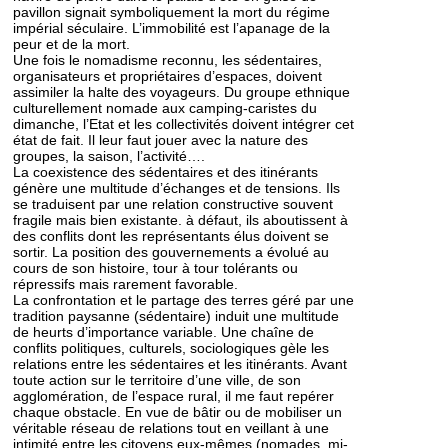
pavillon signait symboliquement la mort du régime
impérial séculaire. L’immobilité est l’apanage de la
peur et de la mort.
Une fois le nomadisme reconnu, les sédentaires,
organisateurs et propriétaires d’espaces, doivent
assimiler la halte des voyageurs. Du groupe ethnique
culturellement nomade aux camping-caristes du
dimanche, l’Etat et les collectivités doivent intégrer cet
état de fait. Il leur faut jouer avec la nature des
groupes, la saison, l’activité….
La coexistence des sédentaires et des itinérants
génère une multitude d’échanges et de tensions. Ils
se traduisent par une relation constructive souvent
fragile mais bien existante. à défaut, ils aboutissent à
des conflits dont les représentants élus doivent se
sortir. La position des gouvernements a évolué au
cours de son histoire, tour à tour tolérants ou
répressifs mais rarement favorable.
La confrontation et le partage des terres géré par une
tradition paysanne (sédentaire) induit une multitude
de heurts d’importance variable. Une chaîne de
conflits politiques, culturels, sociologiques gèle les
relations entre les sédentaires et les itinérants. Avant
toute action sur le territoire d’une ville, de son
agglomération, de l’espace rural, il me faut repérer
chaque obstacle. En vue de bâtir ou de mobiliser un
véritable réseau de relations tout en veillant à une
intimité entre les citoyens eux-mêmes (nomades, mi-