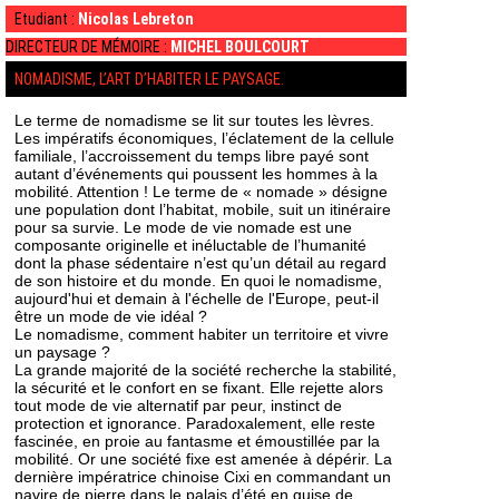
Etudiant :
Nicolas Lebreton
DIRECTEUR DE MÉMOIRE :
MICHEL BOULCOURT
NOMADISME, L’ART D’HABITER LE PAYSAGE.
Le terme de nomadisme se lit sur toutes les lèvres.
Les impératifs économiques, l’éclatement de la cellule
familiale, l’accroissement du temps libre payé sont
autant d’événements qui poussent les hommes à la
mobilité. Attention ! Le terme de « nomade » désigne
une population dont l’habitat, mobile, suit un itinéraire
pour sa survie. Le mode de vie nomade est une
composante originelle et inéluctable de l’humanité
dont la phase sédentaire n’est qu’un détail au regard
de son histoire et du monde. En quoi le nomadisme,
aujourd'hui et demain à l'échelle de l'Europe, peut-il
être un mode de vie idéal ?
Le nomadisme, comment habiter un territoire et vivre
un paysage ?
La grande majorité de la société recherche la stabilité,
la sécurité et le confort en se fixant. Elle rejette alors
tout mode de vie alternatif par peur, instinct de
protection et ignorance. Paradoxalement, elle reste
fascinée, en proie au fantasme et émoustillée par la
mobilité. Or une société fixe est amenée à dépérir. La
dernière impératrice chinoise Cixi en commandant un
navire de pierre dans le palais d’été en guise de