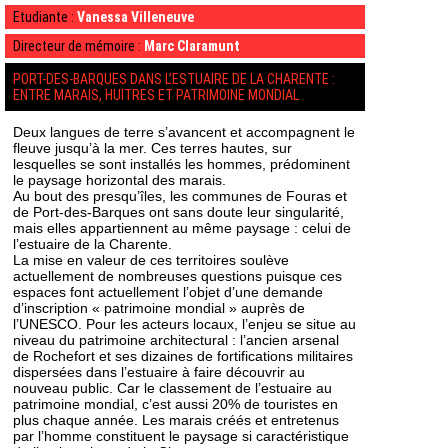
Etudiante :
Vanessa Villeneuve
Directeur de mémoire :
Marc Claramunt
PORT
-DES-BARQUES DANS L’ESTUAIRE DE LA CHARENTE :
ENTRE MARAIS, HUITRES ET PATRIMOINE MONDIAL
Deux langues de terre s’avancent et accompagnent le
fleuve jusqu’à la mer. Ces terres hautes, sur
lesquelles se sont installés les hommes, prédominent
le paysage horizontal des marais.
Au bout des presqu’îles, les communes de Fouras et
de Port-des-Barques ont sans doute leur singularité,
mais elles appartiennent au même paysage : celui de
l’estuaire de la Charente.
La mise en valeur de ces territoires soulève
actuellement de nombreuses questions puisque ces
espaces font actuellement l’objet d’une demande
d’inscription « patrimoine mondial » auprès de
l’UNESCO. Pour les acteurs locaux, l’enjeu se situe au
niveau du patrimoine architectural : l’ancien arsenal
de Rochefort et ses dizaines de fortifications militaires
dispersées dans l’estuaire à faire découvrir au
nouveau public. Car le classement de l’estuaire au
patrimoine mondial, c’est aussi 20% de touristes en
plus chaque année. Les marais créés et entretenus
par l’homme constituent le paysage si caractéristique