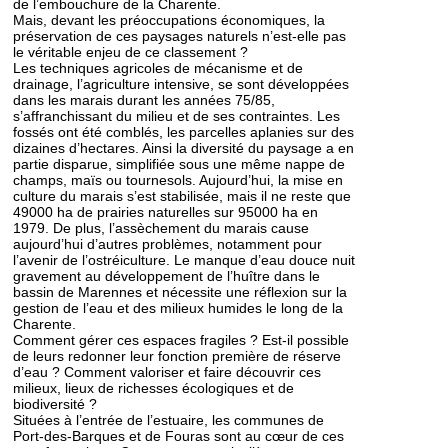
de l’embouchure de la Charente.
Mais, devant les préoccupations économiques, la
préservation de ces paysages naturels n’est-elle pas
le véritable enjeu de ce classement ?
Les techniques agricoles de mécanisme et de
drainage, l’agriculture intensive, se sont développées
dans les marais durant les années 75/85,
s’affranchissant du milieu et de ses contraintes. Les
fossés ont été comblés, les parcelles aplanies sur des
dizaines d’hectares. Ainsi la diversité du paysage a en
partie disparue, simplifiée sous une même nappe de
champs, maïs ou tournesols. Aujourd’hui, la mise en
culture du marais s’est stabilisée, mais il ne reste que
49000 ha de prairies naturelles sur 95000 ha en
1979. De plus, l’assèchement du marais cause
aujourd’hui d’autres problèmes, notamment pour
l’avenir de l’ostréiculture. Le manque d’eau douce nuit
gravement au développement de l’huître dans le
bassin de Marennes et nécessite une réflexion sur la
gestion de l’eau et des milieux humides le long de la
Charente.
Comment gérer ces espaces fragiles ? Est-il possible
de leurs redonner leur fonction première de réserve
d’eau ? Comment valoriser et faire découvrir ces
milieux, lieux de richesses écologiques et de
biodiversité ?
Situées à l’entrée de l’estuaire, les communes de
Port-des-Barques et de Fouras sont au cœur de ces