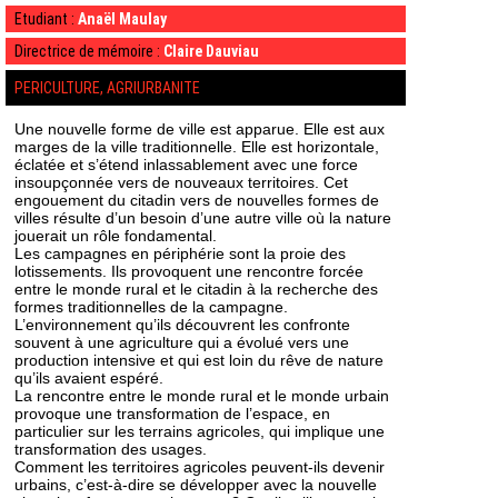
Etudiant :
Anaël Maulay
Directrice de mémoire :
Claire Dauviau
PERICULTURE, AGRIURBANITE
Une nouvelle forme de ville est apparue. Elle est aux
marges de la ville traditionnelle. Elle est horizontale,
éclatée et s’étend inlassablement avec une force
insoupçonnée vers de nouveaux territoires. Cet
engouement du citadin vers de nouvelles formes de
villes résulte d’un besoin d’une autre ville où la nature
jouerait un rôle fondamental.
Les campagnes en périphérie sont la proie des
lotissements. Ils provoquent une rencontre forcée
entre le monde rural et le citadin à la recherche des
formes traditionnelles de la campagne.
L’environnement qu’ils découvrent les confronte
souvent à une agriculture qui a évolué vers une
production intensive et qui est loin du rêve de nature
qu’ils avaient espéré.
La rencontre entre le monde rural et le monde urbain
provoque une transformation de l’espace, en
particulier sur les terrains agricoles, qui implique une
transformation des usages.
Comment les territoires agricoles peuvent-ils devenir
urbains, c’est-à-dire se développer avec la nouvelle