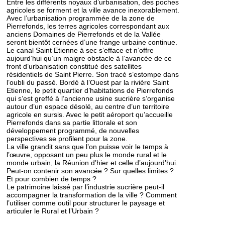
Entre les différents noyaux d’urbanisation, des poches
agricoles se forment et la ville avance inexorablement.
Avec l’urbanisation programmée de la zone de
Pierrefonds, les terres agricoles correspondant aux
anciens Domaines de Pierrefonds et de la Vallée
seront bientôt cernées d’une frange urbaine continue.
Le canal Saint Etienne à sec s’efface et n’offre
aujourd’hui qu’un maigre obstacle à l’avancée de ce
front d’urbanisation constitué des satellites
résidentiels de Saint Pierre. Son tracé s’estompe dans
l’oubli du passé. Bordé à l’Ouest par la rivière Saint
Etienne, le petit quartier d’habitations de Pierrefonds
qui s’est greffé à l’ancienne usine sucrière s’organise
autour d’un espace désolé, au centre d’un territoire
agricole en sursis. Avec le petit aéroport qu’accueille
Pierrefonds dans sa partie littorale et son
développement programmé, de nouvelles
perspectives se profilent pour la zone.
La ville grandit sans que l’on puisse voir le temps à
l’œuvre, opposant un peu plus le monde rural et le
monde urbain, la Réunion d’hier et celle d’aujourd’hui.
Peut-on contenir son avancée ? Sur quelles limites ?
Et pour combien de temps ?
Le patrimoine laissé par l’industrie sucrière peut-il
accompagner la transformation de la ville ? Comment
l’utiliser comme outil pour structurer le paysage et
articuler le Rural et l’Urbain ?