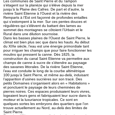
Les communes de Saint Pierre et du Tampon
s’étagent sur la planèze qui s’élève depuis la mer
jusqu’à la Plaine des Cafres. De part et d’autre, la
rivière Saint Etienne à l’Ouest et la rivière des
Remparts à l’Est ont façonné de profondes entailles
qui s’estompent à la mer. Sur ces pentes douces et
régulières qui s’élèvent du battant des lames au
sommet des montagnes se côtoient l’Urbain et le
Rural dans une dilution sournoise.
Dans les basses plaines de l’Ouest de Saint Pierre, le
climat est bien plus sec que dans les hauts. Au début
du XIXe siècle, l’eau est une énergie primordiale tant
pour irriguer les champs que pour faire fonctionner les
moulins qui pressent la canne. Dès 1825, la
construction du canal Saint Etienne va permettre aux
champs de canne à sucre de s’étendre au paysage
des savanes littorales. De la rivière Saint Etienne,
l’eau est conduite le long de la courbe altimétrique
100 jusqu’à Saint Pierre, et même au-delà, induisant
l’apparition d’usines sucrières sur son tracé. Des
petits Domaines s’organisent alors en « Habitations »
et ponctuent le paysage de leurs cheminées de
pierres noires. Ces espaces produisaient leurs vivres,
logeaient leurs gens et fabriquaient leur sucre dans la
moiteur et la luxuriance tropicales. Ce sont en
quelques sortes les embryons des quartiers que l’on
trouve actuellement au Nord, au-delà des limites de
Saint Pierre.