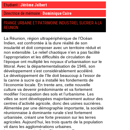
Etudiant :
Jérôme Jalbert
Directrice de mémoire :
Dominique Caire
FRANGE URBAINE ET PATRIMOINE INDUSTRIEL SUCRIER A LA
REUNION
La Réunion, région ultrapériphérique de l’Océan
Indien, est confrontée à la dure réalité de son
insularité et doit composer avec un territoire réduit et
non extensible. Le relief chaotique n’en a pas facilité
l’appropriation et les difficultés de circulation de
l’époque ont multiplié les noyaux d’urbanisation sur le
littoral. Avec la départementalisation de 1946, son
développement s’est considérablement accéléré.
Le développement de l’île doit beaucoup à l’essor de
la canne à sucre qui a installé les fondements de
l’économie locale. En trente ans, cette nouvelle
culture va devenir prédominante et va fortement
modifier l’occupation des sols et l’urbanisme. Les
villes se sont développées majoritairement autour des
centres d’activité agricole, donc des usines sucrières.
Alimentée par une démographie importante, la société
réunionnaise à dominante rurale s’est fortement
urbanisée, créant une forte pression sur les terres
agricoles. Aujourd’hui, les trois quarts de la population
vit dans les agglomérations urbaines.