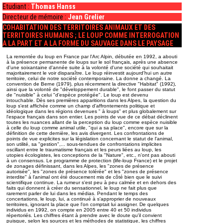
Etudiant :
Thomas Hanss
Directeur de mémoire :
Jean Grelier
COHABITATION DES TERRITOIRES ANIMAUX ET DES
TERRITOIRES HUMAINS ; LE LOUP COMME INTERROGATION
A LA PART ET A LA FORME DU SAUVAGE DANS LE PAYSAGE
La remontée du loup en France par l'Arc Alpin, débutée en 1992, a abouti
à la présence permanente de loups sur le sol français, après une absence
d'une soixantaine d'année suite à la volonté d'une société qui souhaitait
majoritairement le voir disparaître. Le loup réinvestit aujourd'hui un autre
territoire, celui de notre société contemporaine. La donne a changé. La
convention de Berne (1979), plus récemment la directive "Habitat" (1992),
ainsi que la volonté de "développement durable", le font passer du statut
de "nuisible" à celui "d'espèce protégée". Le loup est devenu
intouchable. Dès ses premières apparitions dans les Alpes, la question du
loup s'est affichée comme un champ d'affrontements politique et
idéologique dans les régions devenues " à loups" et plus globalement sur
l'espace français dans son entier. Les points de vue de ce débat déclinent
toutes les nuances allant de la perception du loup comme espèce nuisible
à celle du loup comme animal utile, "qui a sa place", encore que sur la
définition de cette dernière, les avis divergent. Les confrontations de
points de vue explicites sur la législation concernant le statut de l'animal,
son utilité, sa "gestion",... sous-tendues de confrontations implicites
oscillant entre le traumatisme français et les peurs liées au loup, les
utopies écologistes, les conceptions de la "Nature", etc., n'ont pas abouti
à un consensus. Le programme de protection (life-loup France) et le projet
de zonages définissant, dans les Alpes, les "zones de présence
autorisée", les "zones de présence tolérée" et les "zones de présence
interdite" à l'animal ont été doucement mis de côté bien que le suivi
scientifique continue. La rumeur s'est peu à peu calmée et en dehors des
faits qui donnent à créer du sensationnel, le loup ne fait plus que
rarement parler de lui dans les médias. Pendant le temps des
concertations, le loup, lui, a continué à s'approprier de nouveaux
territoires, ignorant la place que l'on comptait lui assigner. De quelques
individus en 1992, on compte en 2005 entre 40 et 50 individus
répertoriés. Les chiffres étant à prendre avec le doute qu'il convient
puisque, selon les sources et les méthodes de statistique, les chiffres