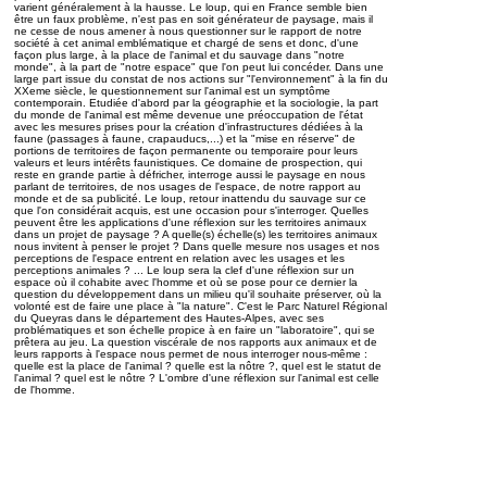
varient généralement à la hausse. Le loup, qui en France semble bien
être un faux problème, n'est pas en soit générateur de paysage, mais il
ne cesse de nous amener à nous questionner sur le rapport de notre
société à cet animal emblématique et chargé de sens et donc, d'une
façon plus large, à la place de l'animal et du sauvage dans "notre
monde", à la part de "notre espace" que l'on peut lui concéder. Dans une
large part issue du constat de nos actions sur "l'environnement" à la fin du
XXeme siècle, le questionnement sur l'animal est un symptôme
contemporain. Etudiée d'abord par la géographie et la sociologie, la part
du monde de l'animal est même devenue une préoccupation de l'état
avec les mesures prises pour la création d'infrastructures dédiées à la
faune (passages à faune, crapauducs,...) et la "mise en réserve" de
portions de territoires de façon permanente ou temporaire pour leurs
valeurs et leurs intérêts faunistiques. Ce domaine de prospection, qui
reste en grande partie à défricher, interroge aussi le paysage en nous
parlant de territoires, de nos usages de l'espace, de notre rapport au
monde et de sa publicité. Le loup, retour inattendu du sauvage sur ce
que l'on considérait acquis, est une occasion pour s'interroger. Quelles
peuvent être les applications d'une réflexion sur les territoires animaux
dans un projet de paysage ? A quelle(s) échelle(s) les territoires animaux
nous invitent à penser le projet ? Dans quelle mesure nos usages et nos
perceptions de l'espace entrent en relation avec les usages et les
perceptions animales ? ... Le loup sera la clef d'une réflexion sur un
espace où il cohabite avec l'homme et où se pose pour ce dernier la
question du développement dans un milieu qu'il souhaite préserver, où la
volonté est de faire une place à "la nature". C'est le Parc Naturel Régional
du Queyras dans le département des Hautes-Alpes, avec ses
problématiques et son échelle propice à en faire un "laboratoire", qui se
prêtera au jeu. La question viscérale de nos rapports aux animaux et de
leurs rapports à l'espace nous permet de nous interroger nous-même :
quelle est la place de l'animal ? quelle est la nôtre ?, quel est le statut de
l'animal ? quel est le nôtre ? L'ombre d'une réflexion sur l'animal est celle
de l'homme.