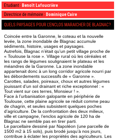
Etudiant :
Benoît Lafoucrière
Directrice de mémoire :
Dominique Caire
QUELS PAYSAGES POUR L'ENCLOS MARAICHER DE BLAGNAC?
Coincée entre la Garonne, le coteau et la nouvelle
levée, la zone inondable de Blagnac accumule
sédiments, histoire, usages et paysages.
Autrefois, Blagnac n’était qu’un petit village proche de
« Toulouse la rose ». Village rural où les céréales et
les rangs de légumes soulignaient le plateau et les
méandres de la Garonne. La zone inondable
appartenait donc à un long corridor agricole nourri par
les débordements successifs de « Garonne ».
Carottes, salades, poireaux, choux et autres légumes
jouissant d’un sol drainant et riche exceptionnel : «
Tout vient sur ces terres, Monsieur ! ».
Face à l’urbanisation galopante en périphérie de
Toulouse, cette plaine agricole se réduit comme peau
de chagrin, et seules subsistent quelques poches
d’agriculture. De la confrontation des deux milieux,
ville et campagne, l’enclos agricole de 120 ha de
Blagnac ne semble pas en tirer parti.
Le parcellaire dessiné par Napoléon (une parcelle de
1500 m2 à 15 sols), puis brodé jusqu’à nos jours,
contribue à éclater les propriétés des agriculteurs. Les