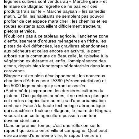
légumes cultivés sont vendus au « Marché gare » et
le maire de Blagnac regrette de ne pas voir ces
produits frais sur le « Marché paysan » les samedis
matin. Enfin, les habitants ne semblent pas pouvoir
profiter de cet espace maraîcher : les chemins et les
routes existants accueillent difficilement tracteurs,
piétons et vélos.
N’oublions pas à ce tableau agricole, l’ancienne zone
d’enfouissement d’ordures ménagères en friche, les
pistes de 4x4 défoncées, les gravières abandonnées
aux pêcheurs et celles encore en activité, le parc
arboré sur la commune de Beauzelle, la ripisylve à la
végétation exubérante et, enfin, l’omniprésence des
gitans, depuis bien longtemps sédentarisés dans leurs
caravanes.
Blagnac est en plein développement : les nouveaux
chantiers d’Airbus pour l’A380 (Aéroconstellation) et
les 5000 logements qui y seront associés
(Andromède) exproprient les dernières cultures du
plateau. D’ici quelques années, il ne restera plus que
cet enclos d’agriculture au milieu d’une urbanisation
continue. Face à la haute technologie aéronautique
qui caractérise Toulouse-Blagnac, le maire de Blagnac
voudrait que cette agriculture puisse à son tour
devenir identitaire.
Dans un premier temps, c’est une réflexion sur le
rapport qui existe entre ville et campagne. Quel peut
être au sein d’une même ville, le rapport entre un