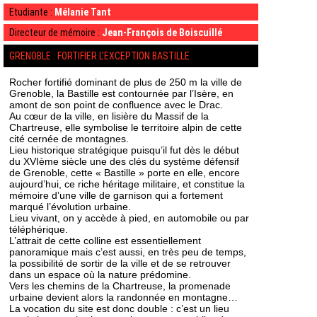
Etudiante :
Mélanie Tant
Directeur de mémoire :
Jean-François de Boiscuillé
GRENOBLE : FORTIFIER L'EXCEPTION BASTILLE
Rocher fortifié dominant de plus de 250 m la ville de
Grenoble, la Bastille est contournée par l’Isère, en
amont de son point de confluence avec le Drac.
Au cœur de la ville, en lisière du Massif de la
Chartreuse, elle symbolise le territoire alpin de cette
cité cernée de montagnes.
Lieu historique stratégique puisqu’il fut dès le début
du XVIème siècle une des clés du système défensif
de Grenoble, cette « Bastille » porte en elle, encore
aujourd’hui, ce riche héritage militaire, et constitue la
mémoire d’une ville de garnison qui a fortement
marqué l’évolution urbaine.
Lieu vivant, on y accède à pied, en automobile ou par
téléphérique.
L’attrait de cette colline est essentiellement
panoramique mais c’est aussi, en très peu de temps,
la possibilité de sortir de la ville et de se retrouver
dans un espace où la nature prédomine.
Vers les chemins de la Chartreuse, la promenade
urbaine devient alors la randonnée en montagne…
La vocation du site est donc double : c’est un lieu