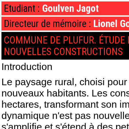
Etudiant :
Goulven Jagot
Directeur de mémoire :
Lionel G
COMMUNE DE PLUFUR. ÉTUDE 
NOUVELLES CONSTRUCTIONS
>
Introduction
Le paysage rural, choisi pour 
nouveaux habitants. Les const
hectares, transformant son im
dynamique n'est pas nouvelle
s'amplifie et s'étend à des p