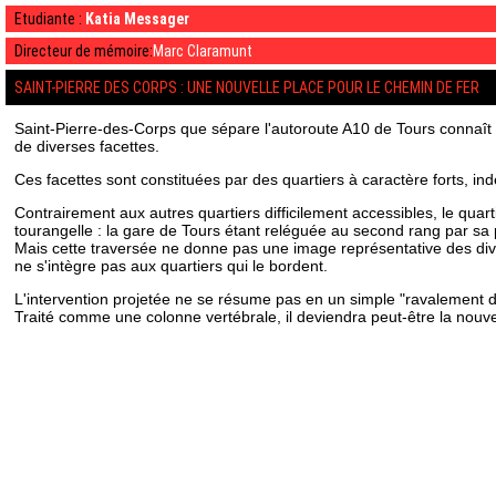
Etudiante :
Katia Messager
Directeur de mémoire:
Marc Claramunt
SAINT-PIERRE DES CORPS : UNE NOUVELLE PLACE POUR LE CHEMIN DE FER
Saint-Pierre-des-Corps que sépare l'autoroute A10 de Tours connaît de
de diverses facettes.
Ces facettes sont constituées par des quartiers à caractère forts, ind
Contrairement aux autres quartiers difficilement accessibles, le quartie
tourangelle : la gare de Tours étant reléguée au second rang par sa p
Mais cette traversée ne donne pas une image représentative des div
ne s'intègre pas aux quartiers qui le bordent.
L'intervention projetée ne se résume pas en un simple "ravalement de 
Traité comme une colonne vertébrale, il deviendra peut-être la nouvel