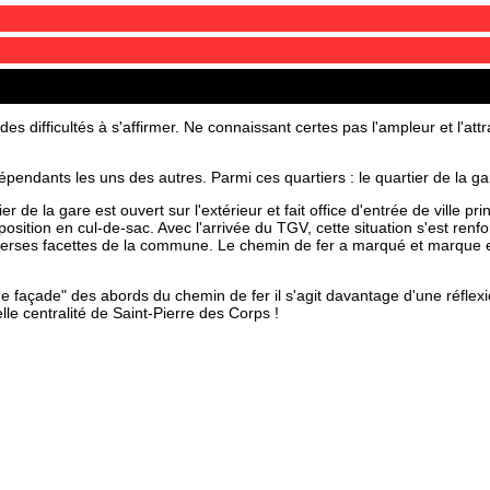
s difficultés à s'affirmer. Ne connaissant certes pas l'ampleur et l'at
épendants les uns des autres. Parmi ces quartiers : le quartier de la gar
r de la gare est ouvert sur l'extérieur et fait office d'entrée de ville p
osition en cul-de-sac. Avec l'arrivée du TGV, cette situation s'est renfo
erses facettes de la commune. Le chemin de fer a marqué et marque enc
façade" des abords du chemin de fer il s'agit davantage d'une réflexion
le centralité de Saint-Pierre des Corps !