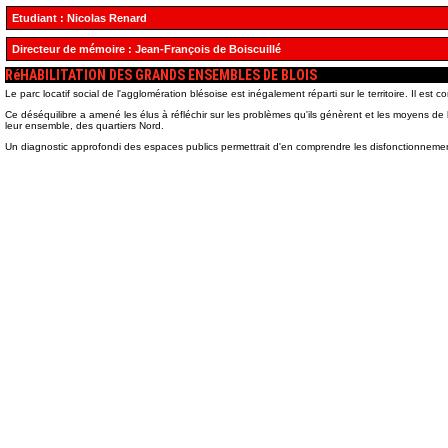
Etudiant :
Nicolas Renard
Directeur de mémoire :
Jean-François de Boiscuillé
RéHABILITATION DES GRANDS ENSEMBLES DE BLOIS
Le parc locatif social de l'agglomération blésoise est inégalement réparti sur le territoire. Il es
Ce déséquilibre a amené les élus à réfléchir sur les problèmes qu'ils génèrent et les moyens de 
leur ensemble, des quartiers Nord.
Un diagnostic approfondi des espaces publics permettrait d'en comprendre les disfonctionnements,