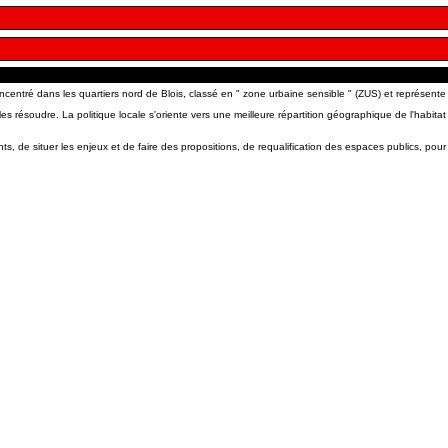
t concentré dans les quartiers nord de Blois, classé en " zone urbaine sensible " (ZUS) et représent
les résoudre. La politique locale s'oriente vers une meilleure répartition géographique de l'habit
 de situer les enjeux et de faire des propositions, de requalification des espaces publics, pour a