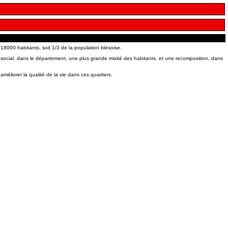
e 18000 habitants, soit 1/3 de la population blésoise.
at social, dans le département, une plus grande mixité des habitants, et une recomposition, dans
méliorer la qualité de la vie dans ces quartiers.