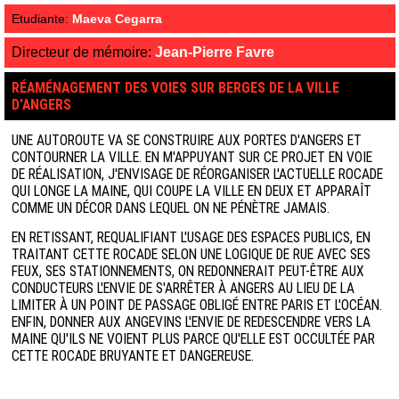
Etudiante:
Maeva Cegarra
Directeur de mémoire:
Jean-Pierre Favre
RÉAMÉNAGEMENT DES VOIES SUR BERGES DE LA VILLE
D'ANGERS
UNE AUTOROUTE VA SE CONSTRUIRE AUX PORTES D'ANGERS ET
CONTOURNER LA VILLE. EN M'APPUYANT SUR CE PROJET EN VOIE
DE RÉALISATION, J'ENVISAGE DE RÉORGANISER L'ACTUELLE ROCADE
QUI LONGE LA MAINE, QUI COUPE LA VILLE EN DEUX ET APPARAÎT
COMME UN DÉCOR DANS LEQUEL ON NE PÉNÈTRE JAMAIS.
EN RETISSANT, REQUALIFIANT L'USAGE DES ESPACES PUBLICS, EN
TRAITANT CETTE ROCADE SELON UNE LOGIQUE DE RUE AVEC SES
FEUX, SES STATIONNEMENTS, ON REDONNERAIT PEUT-ÊTRE AUX
CONDUCTEURS L'ENVIE DE S'ARRÊTER À ANGERS AU LIEU DE LA
LIMITER À UN POINT DE PASSAGE OBLIGÉ ENTRE PARIS ET L'OCÉAN.
ENFIN, DONNER AUX ANGEVINS L'ENVIE DE REDESCENDRE VERS LA
MAINE QU'ILS NE VOIENT PLUS PARCE QU'ELLE EST OCCULTÉE PAR
CETTE ROCADE BRUYANTE ET DANGEREUSE.